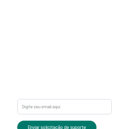
Soluções completas de TI e design gráfico.
PERGUNTA OU SUGESTÃO
vendas@andreinforartdesign.com
+55 11 95284-7515 ZAP
PROFISSIONALISMO
Seu email para contato
Enviar solicitação de suporte