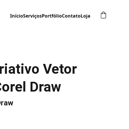
Início
Serviços
Portfólio
Contato
Loja
iativo Vetor
Corel Draw
Draw